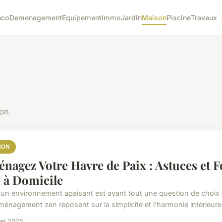
eco
Demenagement
Equipement
Immo
Jardin
Maison
Piscine
Travaux
son
SON
nagez Votre Havre de Paix : Astuces et
 à Domicile
 un environnement apaisant est avant tout une question de choix
aménagement zen reposent sur la simplicité et l'harmonie intérieur
llet 2025