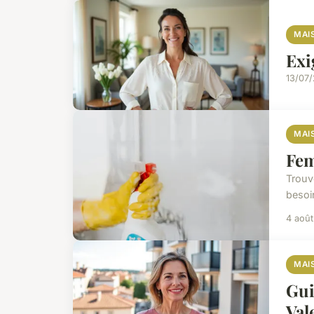
MAI
Exi
13/07
MAI
Fem
Trouv
besoi
4 aoû
MAI
Gui
Val