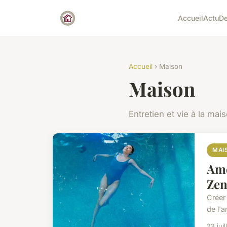
Accueil
Actu
D
Accueil
› Maison
Maison
Entretien et vie à la mai
MAI
Amé
Zen
Créer
de l'
23 jui