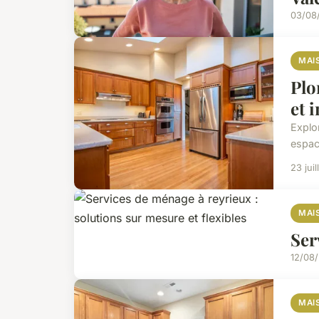
03/08
MAI
Plo
et 
Explo
espac
23 jui
MAI
Ser
12/08
MAI