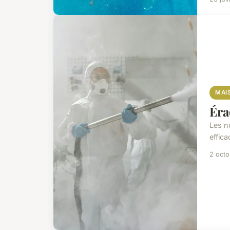
MAI
Éra
Les n
effic
2 oct