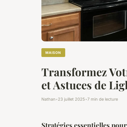
MAISON
Transformez Votre
et Astuces de Li
Nathan
•
23 juillet 2025
•
7 min de lecture
Stratégies essentielles pou