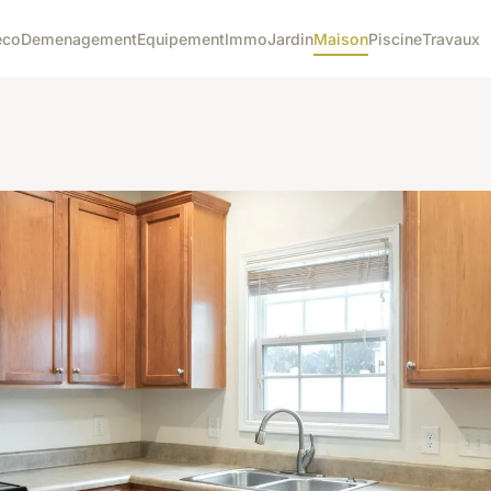
eco
Demenagement
Equipement
Immo
Jardin
Maison
Piscine
Travaux