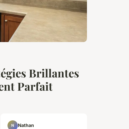
égies Brillantes
nt Parfait
Nathan
N