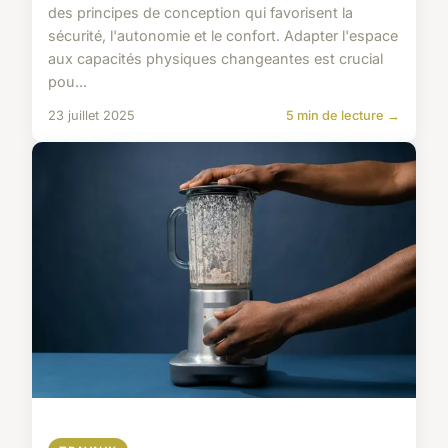
des principes de conception qui favorisent la
sécurité, l'autonomie et le confort. Adapter l'espace
aux capacités physiques changeantes est crucial
pou...
23 juillet 2025
5 min de lecture →