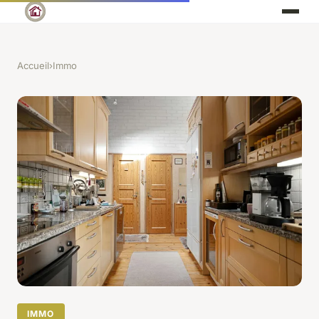
Accueil
›
Immo
IMMO