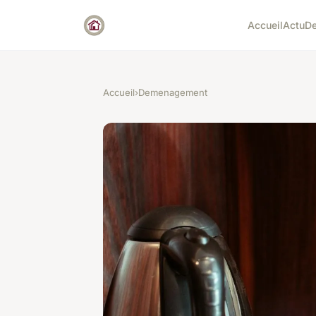
Accueil
Actu
D
Accueil
›
Demenagement