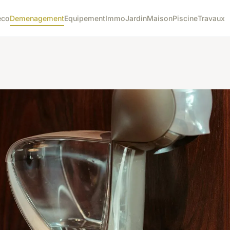
eco
Demenagement
Equipement
Immo
Jardin
Maison
Piscine
Travaux