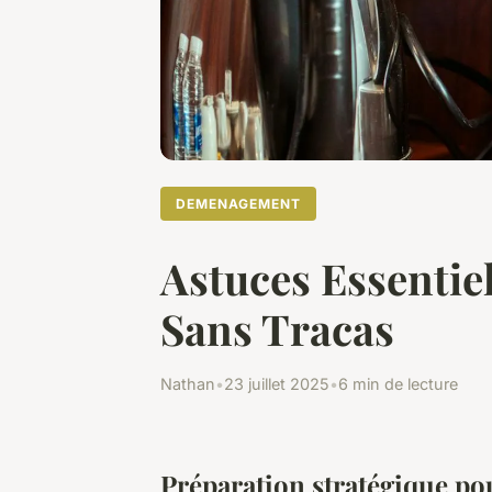
DEMENAGEMENT
Astuces Essentie
Sans Tracas
Nathan
•
23 juillet 2025
•
6 min de lecture
Préparation stratégique p