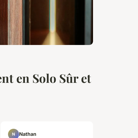
t en Solo Sûr et
Nathan
N